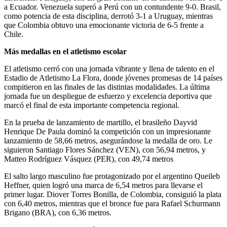
a Ecuador. Venezuela superó a Perú con un contundente 9-0. Brasil,
como potencia de esta disciplina, derrotó 3-1 a Uruguay, mientras
que Colombia obtuvo una emocionante victoria de 6-5 frente a
Chile.
Más medallas en el atletismo escolar
El atletismo cerró con una jornada vibrante y llena de talento en el
Estadio de Atletismo La Flora, donde jóvenes promesas de 14 países
compitieron en las finales de las distintas modalidades. La última
jornada fue un despliegue de esfuerzo y excelencia deportiva que
marcó el final de esta importante competencia regional.
En la prueba de lanzamiento de martillo, el brasileño Dayvid
Henrique De Paula dominó la competición con un impresionante
lanzamiento de 58,66 metros, asegurándose la medalla de oro. Le
siguieron Santiago Flores Sánchez (VEN), con 56,94 metros, y
Matteo Rodríguez Vásquez (PER), con 49,74 metros​
El salto largo masculino fue protagonizado por el argentino Queileb
Heffner, quien logró una marca de 6,54 metros para llevarse el
primer lugar. Diover Torres Bonilla, de Colombia, consiguió la plata
con 6,40 metros, mientras que el bronce fue para Rafael Schurmann
Brigano (BRA), con 6,36 metros.