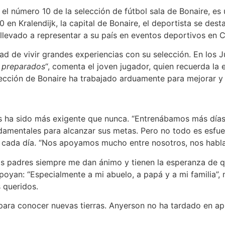
l número 10 de la selección de fútbol sala de Bonaire, es 
 en Kralendijk, la capital de Bonaire, el deportista se des
 llevado a representar a su país en eventos deportivos en 
ad de vivir grandes experiencias con su selección. En los
 preparados
“, comenta el joven jugador, quien recuerda la
lección de Bonaire ha trabajado arduamente para mejorar y 
 ha sido más exigente que nunca. “Entrenábamos más días 
damentales para alcanzar sus metas. Pero no todo es esfuer
r cada día. “Nos apoyamos mucho entre nosotros, nos habl
Mis padres siempre me dan ánimo y tienen la esperanza de qu
oyan: “Especialmente a mi abuelo, a papá y a mi familia”, 
s queridos.
ara conocer nuevas tierras. Anyerson no ha tardado en apre